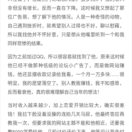
非但没有增长，反而一直在下降。这时候我又想起了那
位广告哥，想了解下他的情况。人是一种奇怪的动物，
自己遇到挫折时，就希望别人过得也不好，聊以慰藉，
所以我找他并不怀好意，只是想从他嘴里听到一个和我
同样悲惨的结果。
因为之前加过QQ，所以很容易就找到了他，原来这时候
他已经不做那种低级的论坛小广告了，而是做网站赚
钱，他还显摆收款记录给我看，一个月一万多块……很
明显，我的愿望落空了。别人教我赚钱，我不知感恩，
反而看衰他，真的很难理解自己当年的想法！
当时收入越来越少，加上恋爱开销比较大，确实很差
钱！我拉下脸没羞没臊的连拍几天马屁，他最终答应再
教我一次，但要求我的网站主题不能和他相近，还要我
教5000学费给他，几轮讨价还价下来，他答应让我先付