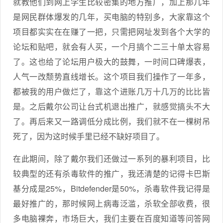
就教他们到网上学生比较密集的地方推广，加上那几年
是网民群体爆发的几年，买电脑的特别多，大家靠这个
项目都实实在在赚了一把，只需把网址发到各个大学的
论坛和贴吧，就会有人买，一个月搞个二三十单太容易
了。这也给了论坛用户极大的鼓舞，一时间口碑爆表，
人气一改颓势直线增长。这个项目我们操作了一年多，
都被我的用户做烂了，靠这个进账几万十几万的比比皆
是。之后戴尔公司让台式机退出推广，就感觉搞头不大
了。再后来又一路调低分成比例，我们就不在一棵树吊
死了，因为这时候手里已经不缺好项目了。
在此期间，除了戴尔我们还做过一系列的暴利项目，比
较典型的还有杀毒软件的推广，我还清楚的记得卡巴斯
基分成是25%，Bitdefender是50%，杀毒软件我记得是
最好推广的，那时候网上病毒泛滥，杀软全部收费，很
多电脑裸奔，市场巨大，我们主要在百度知道等问答网